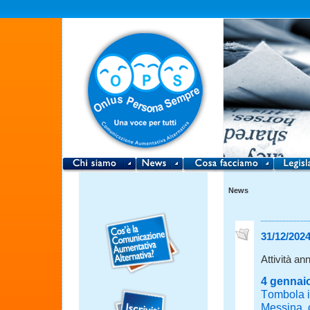
News
31/12/202
Attività an
4 gennai
Tombola in
Messina, c