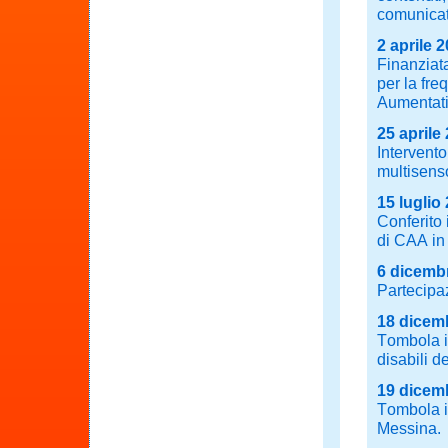
comunicat
2 aprile 
Finanziata
per la fr
Aumentati
25 aprile
Intervento
multisenso
15 luglio
Conferito 
di CAA in
6 dicemb
Partecipa
18 dicem
Tombola i
disabili d
19 dicem
Tombola in
Messina.