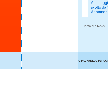
A tutt’og
svolto da
Annamari
Torna alle News
O.P.S. “ONLUS PERSON