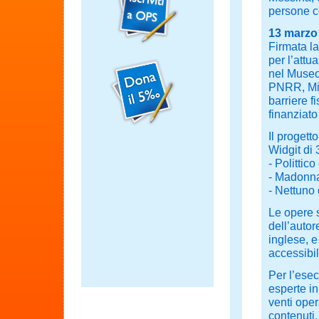
persone c
13 marzo
Firmata l
per l’attu
nel Museo 
PNRR, Mis
barriere f
finanziat
Il progett
Widgit di 
- Polittic
- Madonna
- Nettuno 
Le opere s
dell’autor
inglese, e
accessibil
Per l’esec
esperte i
venti oper
contenuti,